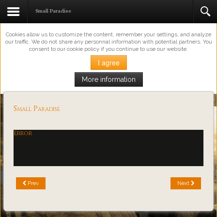
This Website Uses Cookies
Small Paradise
Cookies allow us to customize the content, remember your settings, and analyze
our traffic. We do not share any personnal information with potential partners. You
consent to our cookie policy if you continue to use our website.
I agree
More information
Loading...
Small Paradise
Error
Prev
Next