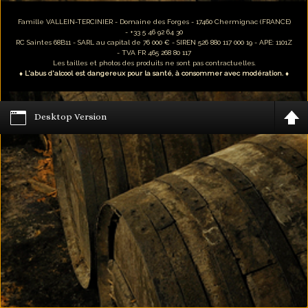
Famille VALLEIN-TERCINIER - Domaine des Forges - 17460 Chermignac (FRANCE)
- +33 5 46 92 64 30
RC Saintes 68B11 - SARL au capital de 76 000 € - SIREN 526 880 117 000 19 - APE: 1101Z
- TVA FR 465 268 80 117
Les tailles et photos des produits ne sont pas contractuelles.
♦ L'abus d'alcool est dangereux pour la santé, à consommer avec modération. ♦
Desktop Version